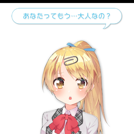
メニュー
chobit(ちょび
すべてのカテゴリー
から
ブルーアバドン金曜土曜
,
おっぱい
,
パイズリ
の検索結果
真夜中の甘えんぼ
ブルーアバドン金曜土曜
18禁
同人ゲーム(純愛系)
トップヘ戻る
PC版に切り替え
会社概要
利用規約
個人情報の取扱い
コンプライアンスポリシー
カスタマーハラスメントに対する行動指針
ヘルプ
関連サービス