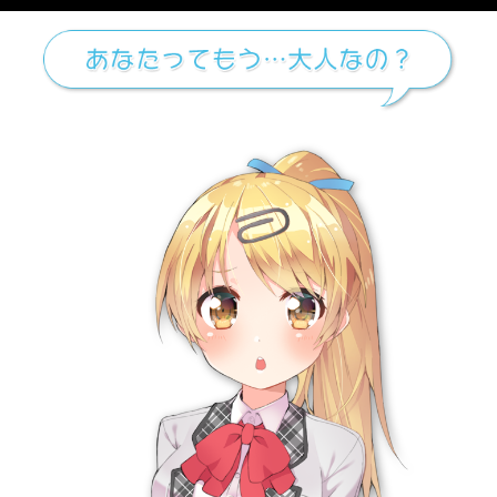
メニュー
chobit(ちょび
すべてのカテゴリー
から
55%
,
拘束
,
拷問
の検索結果
トップヘ戻る
PC版に切り替え
会社概要
利用規約
個人情報の取扱い
コンプライアンスポリシー
カスタマーハラスメントに対する行動指針
ヘルプ
関連サービス
ダウンロードショップ
オンラインゲームサイト
DLsite
にじGAME
クリエイター支援サイト
二次元コミュニティサイト
Ci-en
DLチャンネル
即売会取り置きサイト