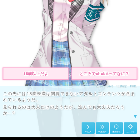
トリオキニ
© chobit / EISYS Inc.
18歳以上だよ
ところでchobitってなに？
この先には18歳未満は閲覧できないアダルトコンテンツが含ま
れているようだ。
見られるのは大人だけのようだが、進んでも大丈夫だろう
か…？