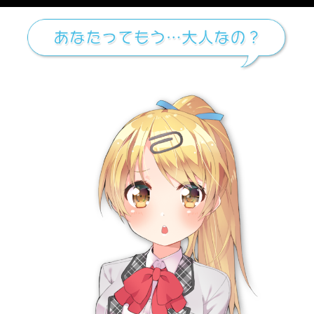
メニュー
chobit(ちょび
ボイス素材
から
ぶらっくわーくす
,
拷問
の検索結果
トップヘ戻る
PC版に切り替え
会社概要
利用規約
個人情報の取扱い
コンプライアンスポリシー
カスタマーハラスメントに対する行動指針
ヘルプ
関連サービス
ダウンロードショップ
オンラインゲームサイト
DLsite
にじGAME
クリエイター支援サイト
二次元コミュニティサイト
Ci-en
DLチャンネル
即売会取り置きサイト