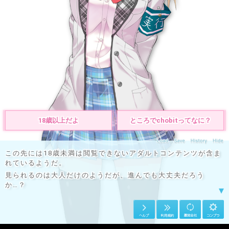
トリオキニ
© chobit / EISYS Inc.
18歳以上だよ
ところでchobitってなに？
この先には18歳未満は閲覧できないアダルトコンテンツが含ま
れているようだ。
見られるのは大人だけのようだが、進んでも大丈夫だろう
か…？