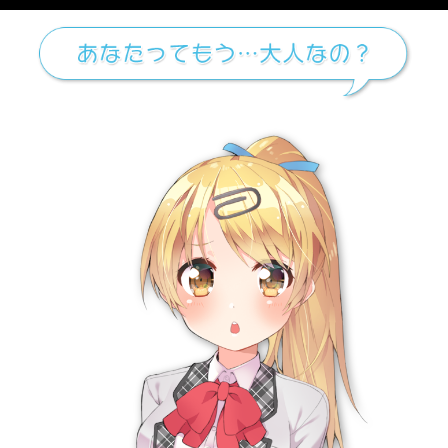
メニュー
chobit(ちょび
すべてのカテゴリー
から
クール攻め
の検索結果
トップヘ戻る
PC版に切り替え
会社概要
利用規約
個人情報の取扱い
コンプライアンスポリシー
カスタマーハラスメントに対する行動指針
ヘルプ
関連サービス
ダウンロードショップ
オンラインゲームサイト
DLsite
にじGAME
クリエイター支援サイト
二次元コミュニティサイト
Ci-en
DLチャンネル
即売会取り置きサイト