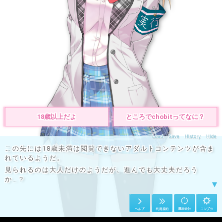
トリオキニ
© chobit / EISYS Inc.
18歳以上だよ
ところでchobitってなに？
この先には18歳未満は閲覧できないアダルトコンテンツが含ま
れているようだ。
見られるのは大人だけのようだが、進んでも大丈夫だろう
か…？